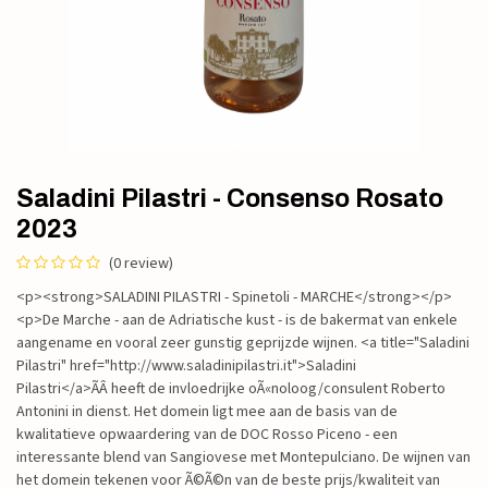
Saladini Pilastri - Consenso Rosato
2023
(0 review)
<p><strong>SALADINI PILASTRI - Spinetoli - MARCHE</strong></p>
<p>De Marche - aan de Adriatische kust - is de bakermat van enkele
aangename en vooral zeer gunstig geprijzde wijnen. <a title="Saladini
Pilastri" href="http://www.saladinipilastri.it">Saladini
Pilastri</a>ÃÂ heeft de invloedrijke oÃ«noloog/consulent Roberto
Antonini in dienst. Het domein ligt mee aan de basis van de
kwalitatieve opwaardering van de DOC Rosso Piceno - een
interessante blend van Sangiovese met Montepulciano. De wijnen van
het domein tekenen voor Ã©Ã©n van de beste prijs/kwaliteit van