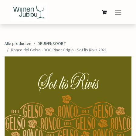
Alle producten
DRUIVENSOORT
Ronco del Gelso - DOC Pinot Grigio - Sot lis Rivis 2021