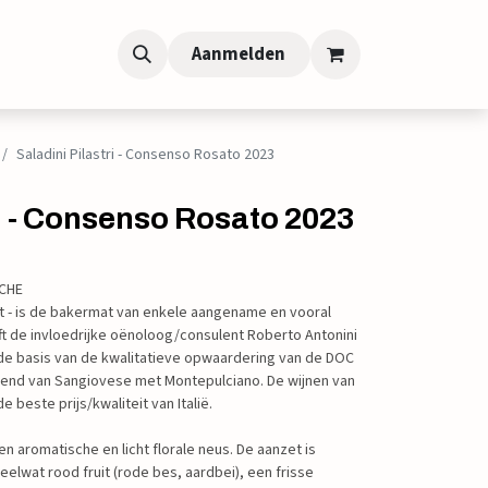
Aanmelden
Saladini Pilastri - Consenso Rosato 2023
ri - Consenso Rosato 2023
RCHE
st - is de bakermat van enkele aangename en vooral
ft de invloedrijke oënoloog/consulent Roberto Antonini
 de basis van de kwalitatieve opwaardering van de DOC
lend van Sangiovese met Montepulciano. De wijnen van
beste prijs/kwaliteit van Italië.
n aromatische en licht florale neus. De aanzet is
eelwat rood fruit (rode bes, aardbei), een frisse