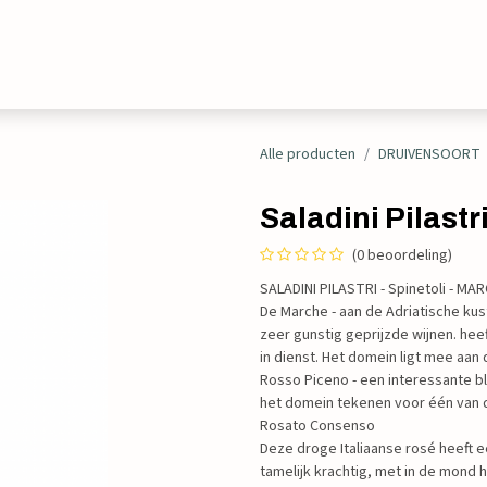
Evenementen
Contact
Alle producten
DRUIVENSOORT
Saladini Pilast
(0 beoordeling)
SALADINI PILASTRI - Spinetoli - MA
De Marche - aan de Adriatische ku
zeer gunstig geprijzde wijnen. hee
in dienst. Het domein ligt mee aan
Rosso Piceno - een interessante b
het domein tekenen voor één van de 
Rosato Consenso
Deze droge Italiaanse rosé heeft ee
tamelijk krachtig, met in de mond h