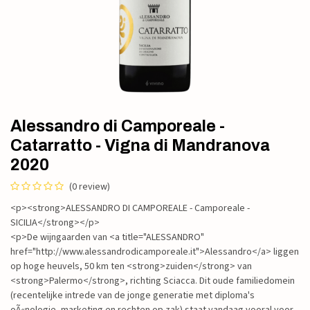
Alessandro di Camporeale -
Catarratto - Vigna di Mandranova
2020
(0 review)
<p><strong>ALESSANDRO DI CAMPOREALE - Camporeale -
SICILIA</strong></p>
<p>De wijngaarden van <a title="ALESSANDRO"
href="http://www.alessandrodicamporeale.it">Alessandro</a> liggen
op hoge heuvels, 50 km ten <strong>zuiden</strong> van
<strong>Palermo</strong>, richting Sciacca. Dit oude familiedomein
(recentelijke intrede van de jonge generatie met diploma's